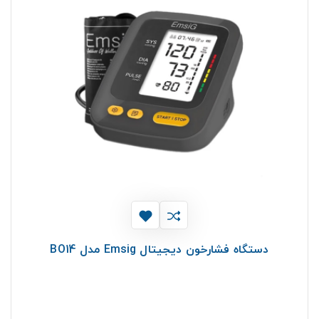
دستگاه فشارخون دیجیتال Emsig مدل BO14