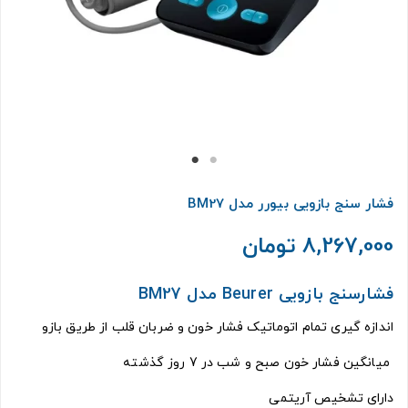
فشار سنج بازویی بیورر مدل BM27
8,267,000 تومان
فشارسنج بازویی Beurer مدل BM27
اندازه گیری تمام اتوماتیک فشار خون و ضربان قلب از طریق بازو
میانگین فشار خون صبح و شب در 7 روز گذشته
دارای تشخیص آریتمی