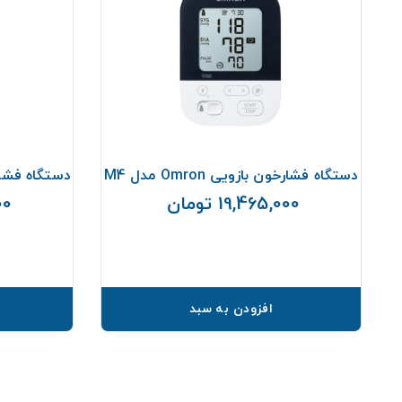
دل
دستگاه فشارخون بازویی Omron مدل M4
دستگاه فشارسنج ب
19,465,000 تومان
000
قیمت
افزودن به سبد