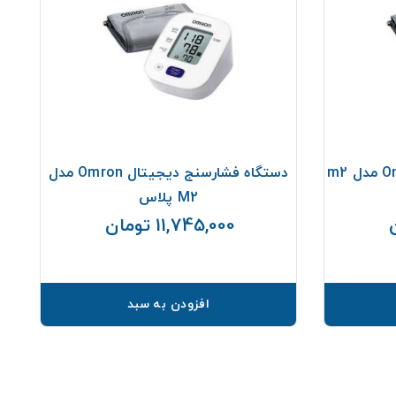
دستگاه فشارخون بازویی Omron مدل m2
دستگاه فشارسنج دیجیتال Omron مدل
M2 پلاس
11,745,000 تومان
قیمت
قیمت
افزودن به سبد