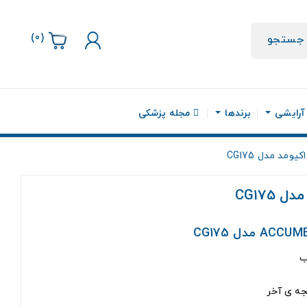
)
0
(
جستجو
 آرایشی
برندها
مجله پزشکی
ومد مدل CG175
CG175
ب