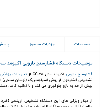
توضیحات
جزئیات محصول
پرسش 
توضیحات دستگاه فشارسنج بازویی اکیومد سخنگو 
فشارسنج بازویی
اکیومد مدل CG175 از
تجهیزات پزشکی
تشخیص فشارخون از روش اسیلومتریک (نوسان سنجی) استف
بیش از حد به بازو جلوگیری می کند و با تخلیه کاف، دستگا
از دیگر ویژگی های این دستگاه تشخیص آریتمی (ضربان 
علامت IHB بر روی دستگاه ظاهر شد حتما با پزشک معالج خود مشورت کنید.