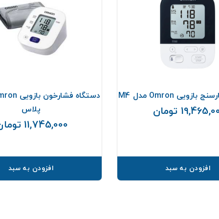
ازویی Omron مدل M4
پلاس
19,465, تومان
قیمت
11,745,000 تومان
افزودن به سبد
افزودن به سبد