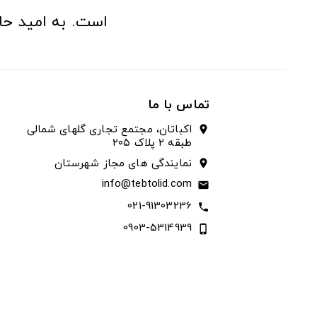
است. به امید حا
تماس با ما
اکباتان، مجتمع تجاری گلهای شمالی
location_on
طبقه ۲ پلاک ۲۰۵
نمایندگی های مجاز شهرستان
location_on
info@tebtolid.com
email
021-91303236
call
0903-5314939
phone_iphone