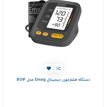
دستگاه فشارخون دیجیتال Emsig مدل BO14