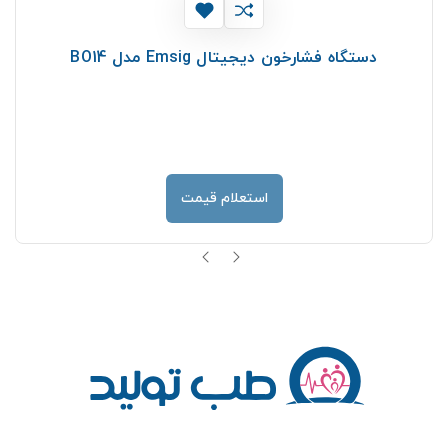
دستگاه فشارخون دیجیتال Emsig مدل BO14
استعلام قیمت