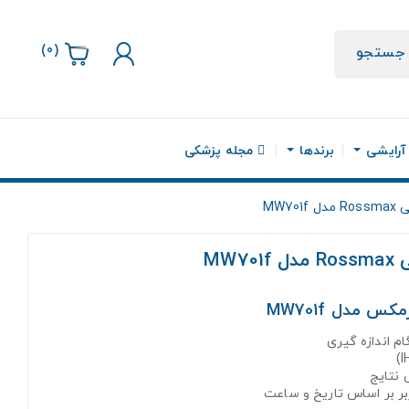
)
0
(
جستجو
 آرایشی
برندها
مجله پزشکی
MW7
MW
 مدل MW701f
 اندازه گیری
 نتایج