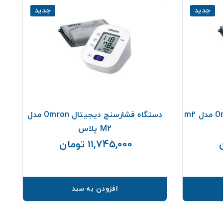
جدید
جدید
دستگاه فشارخون بازویی Omron مدل m2
دستگاه فشارسنج دیجیتال Omron مدل
M2 پلاس
11,745,000 تومان
قیمت
قیمت
افزودن به سبد