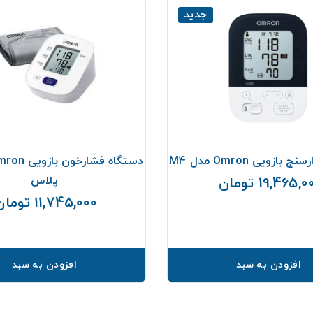
جدید
ازویی Omron مدل M4
پلاس
19,465, تومان
قیمت
11,745,000 تومان
افزودن به سبد
افزودن به سبد