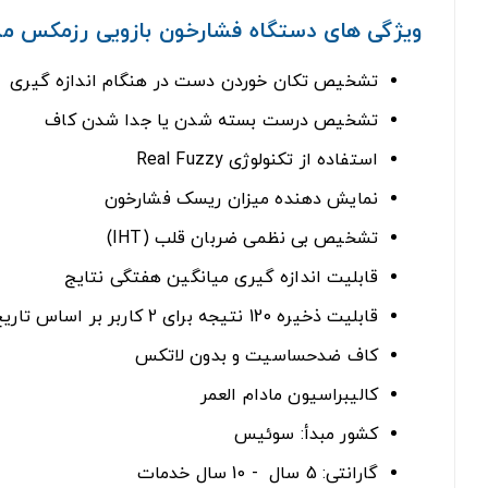
ویژگی های دستگاه فشارخون بازویی رزمکس مدل 701f
تشخیص تکان خوردن دست در هنگام اندازه گیری
تشخیص درست بسته شدن یا جدا شدن کاف
استفاده از تکنولوژی Real Fuzzy
نمایش دهنده میزان ریسک فشارخون
تشخیص بی نظمی ضربان قلب (IHT)
قابلیت اندازه گیری میانگین هفتگی نتایج
قابلیت ذخیره 120 نتیجه برای 2 کاربر بر اساس تاریخ و ساعت
کاف ضدحساسیت و بدون لاتکس
کالیبراسیون مادام العمر
کشور مبدأ: سوئیس
گارانتی: 5 سال - 10 سال خدمات