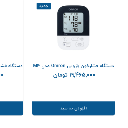
جدید
دل
دستگاه فشارخون بازویی Omron مدل M4
دستگاه فشارسنج ب
19,465,000 تومان
000
قیمت
افزودن به سبد