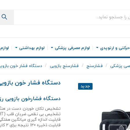
رکتی و ارتوپدی
لوازم مصرفی پزشکی
لوازم بهداشتی
لوازم
صی پزشکی
فشارسنج
فشارسنج بازویی
دستگاه فشار خون بازویی Rossmax مدل 01f
دستگاه فشار خون بازویی Rossmax مدل 701f
جدید
دستگاه فشارخون بازویی رزمکس
تشخیص تکان خوردن دست در هنگام
تشخیص بی نظمی ضربان قلب (IHT)
قابلیت اندازه گیری میانگین هفتگی
قابلیت ذخیره 120 نتیجه برای 2 کاربر بر اساس تاریخ و ساعت