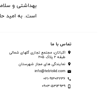
بهداشتی و سلامت
است. به امید حا
تماس با ما
اکباتان، مجتمع تجاری گلهای شمالی
location_on
طبقه ۲ پلاک ۲۰۵
نمایندگی های مجاز شهرستان
location_on
info@tebtolid.com
email
021-91303236
call
0903-5314939
phone_iphone