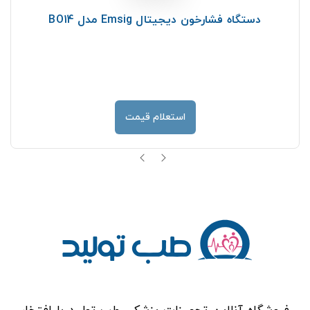
دستگاه فشارخون دیجیتال Emsig مدل BO14
استعلام قیمت