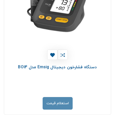
دستگاه فشارخون دیجیتال Emsig مدل BO14
استعلام قیمت