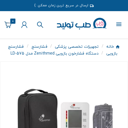
ارسال در سریع ترین زمان ممکن :)
0
خانه
تجهیزات تخصصی پزشکی
فشارسنج
فشارسنج
بازویی
دستگاه فشارخون بازویی Zenithmed مدل LD-575