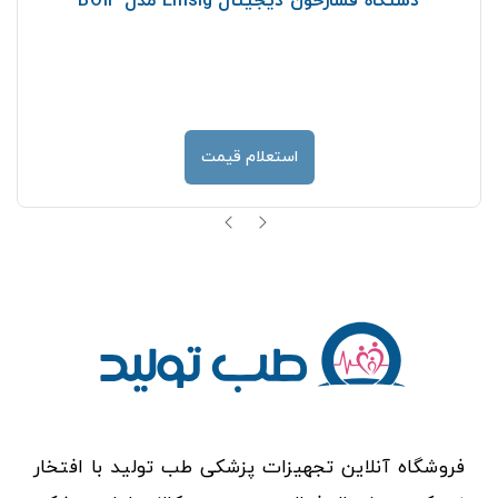
دستگاه فشارخون دیجیتال Emsig مدل BO14
استعلام قیمت
فروشگاه آنلاین تجهیزات پزشکی طب تولید با افتخار