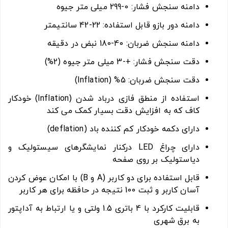
دامنه سنجش فشار: 0-299 میلی متر جیوه
دامنه دور بازو قابل استفاده: 22-42 سانتیمتر
دامنه سنجش ضربان: 40-180 نبض در دقیقه
دقت سنجش فشار: +-3 میلی متر جیوه (2%)
دقت سنجش ضربان: 5% (Inflation)
استفاده از منطق فازی درباد شدن (Inflation) خودکار
کاف که به افزایش دقت بسیار کمک می کند
دارای دکمه خودکار کم کننده باد (deflation)
دارای چراغ LED درکنار نمایشگرهای سیستولیک و
دیاستولیک بر روی صفحه
قابل استفاده برای دو کاربر (A و B) با امکان عوض کردن
آسان کاربر و ثبت 100 نتیجه در حافظه برای هر کاربر
قابلیت کارکرد با 4 باتری 1.5 ولتی و یا ارتباط به آداپتور
به برق شهری