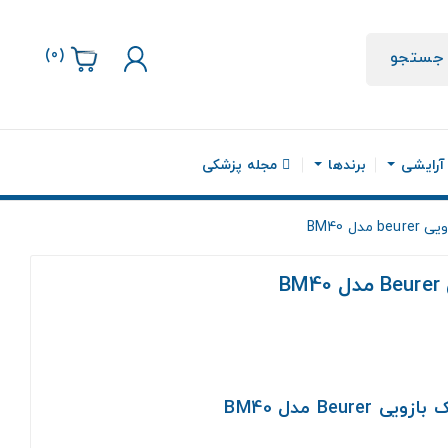
)
0
(
جستجو
 آرایشی
برندها
مجله پزشکی
ل BM40
B
Beu مدل BM40