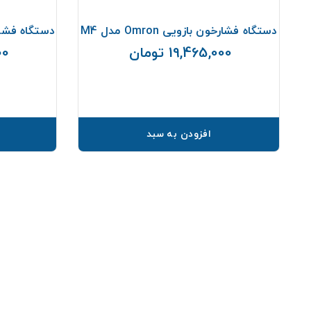
دل
دستگاه فشارخون بازویی Omron مدل M4
دستگاه فشارسنج ب
19,465,000 تومان
000
قیمت
افزودن به سبد