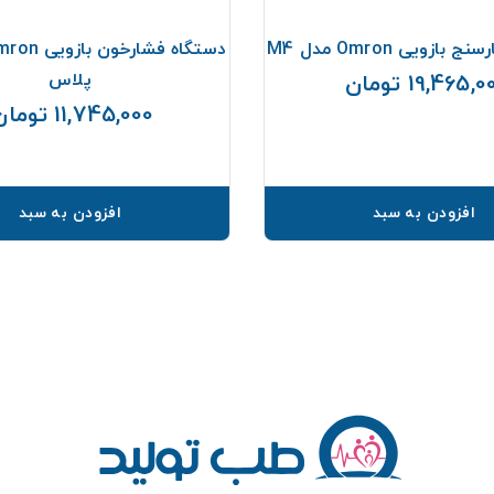
ازویی Omron مدل M4
پلاس
19,465, تومان
قیمت
11,745,000 تومان
افزودن به سبد
افزودن به سبد