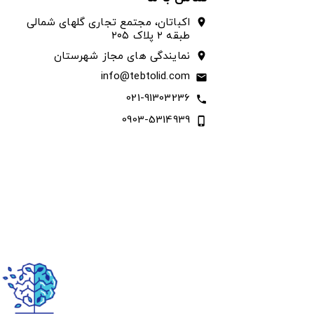
اکباتان، مجتمع تجاری گلهای شمالی
location_on
طبقه ۲ پلاک ۲۰۵
نمایندگی های مجاز شهرستان
location_on
info@tebtolid.com
email
021-91303236
call
0903-5314939
phone_iphone