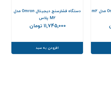
دستگاه فشارخون بازویی Omron مدل m2
دستگاه فشارسنج دیجیتال Omron مدل
M2 پلاس
11,745,000 تومان
قیمت
قیمت
افزودن به سبد