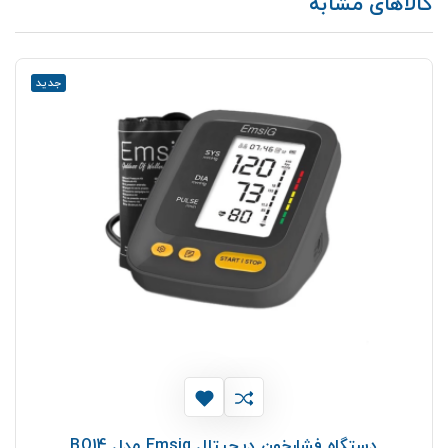
کالاهای مشابه
جدید
دستگاه فشارخون دیجیتال Emsig مدل BO14