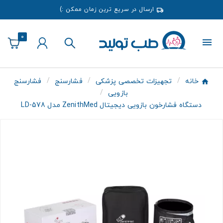
ارسال در سریع ترین زمان ممکن :)
0
خانه
تجهیزات تخصصی پزشکی
فشارسنج
فشارسنج
بازویی
دستگاه فشارخون بازویی دیجیتال ZenithMed مدل LD-578