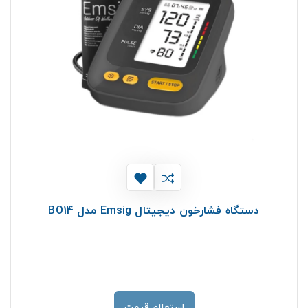
دستگاه فشارخون دیجیتال Emsig مدل BO14
استعلام قیمت