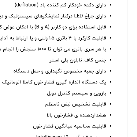
دارای دکمه خودکار کم کننده باد (deflation)
دارای چراغ LED درکنار نمایشگرهای سیستولیک و دیاستولیک بر روی صفحه
قابل استفاده برای دو کاربر (A و B) با امکان عوض کردن آسان کاربر و ثبت 100 نتیجه در حافظه برای هر کاربر
قابلیت کارکرد با 4 باتری 1.5 ولتی و یا ارتباط به آداپتور به برق شهری
با هر سری باتری می توان تا 1000 سنجش را انجام داد
جنس کاف: نایلون پلی استر
دارای جعبه مخصوص نگهداری و حمل دستگاه
یک دستگاه اندازه گیری فشار خون کاملا اتوماتیک
بازویی و سیستم کنترل دوبل
قابلیت تشخیص نبض نامنظم
هشداردهنده ی فشارخون بالا
قابلیت محاسبه میانگین فشار خون