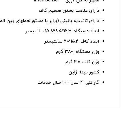
مجهز به فن آوری ™ Intellisense
دارای علامت بستن صحیح کاف
دارای تائیدیه بالینی (برابر با دستورالعملهای بین المللی 
ابعاد دستگاه: 12.3*8.5*15.8 سانتیمتر
ابعاد کاف: 15.2*60 سانتیمتر
وزن دستگاه: 380 گرم
وزن کاف: 210 گرم
کشور مبدا: ژاپن
گارانتی: 4 سال - 10 سال خدمات