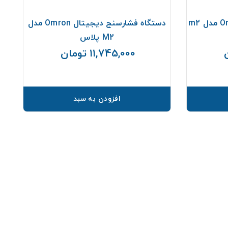
دستگاه فشارخون بازویی Omron مدل m2
دستگاه فشارسنج دیجیتال Omron مدل
M2 پلاس
11,745,000 تومان
قیمت
قیمت
افزودن به سبد