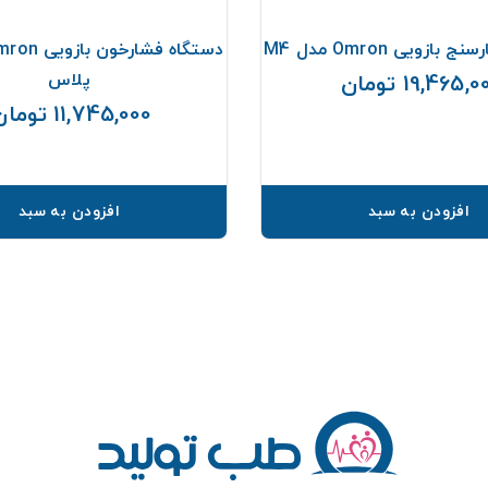
ازویی Omron مدل M4
پلاس
19,465, تومان
قیمت
11,745,000 تومان
افزودن به سبد
افزودن به سبد