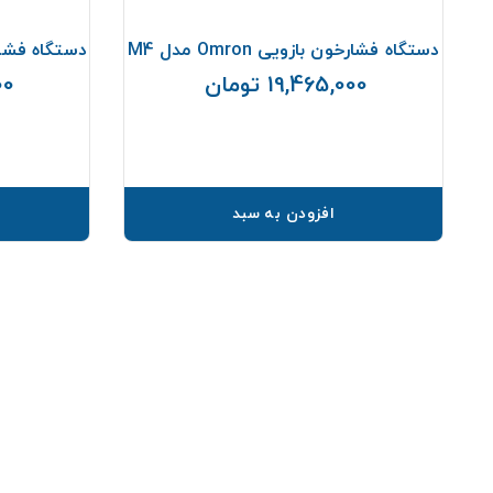
دل
دستگاه فشارخون بازویی Omron مدل M4
دستگاه فشارسنج ب
19,465,000 تومان
000
قیمت
افزودن به سبد