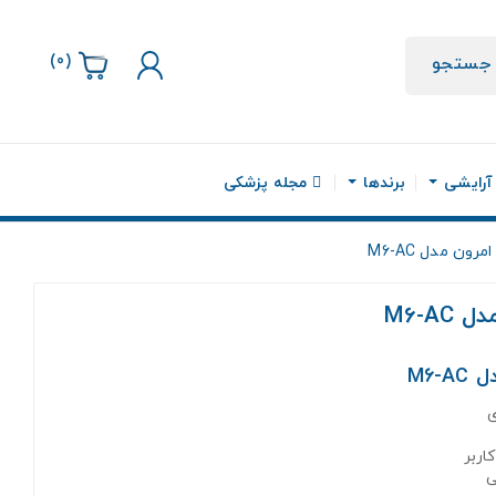
)
0
(
جستجو
 آرایشی
برندها
مجله پزشکی
ون مدل M6-AC
M6-A
ی
ی