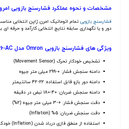
مشخصات و نحوه عملکرد فشارسنج بازویی امرون مدل
فشارسنج بازویی
تمام اتوماتیک امرن ژاپن انتخابی مناس
دور و یا نگهداری سابقه نتایج انتخابی کارآمد و حرفه ای 
ویژگی های
فشارسنج بازویی Omron مدل M6-AC
تشخیص خودکار تحرک (Movement Sensor)
دامنه سنجش فشار: 0-299 میلی متر جیوه
دامنه دور بازو قابل استفاده: 22-42 سانتیمتر
دامنه سنجش ضربان: 40-180 نبض در دقیقه
دقت سنجش فشار: +-3 میلی متر جیوه (2%)
دقت سنجش ضربان: 5% (Inflation)
استفاده از منطق فازی درباد شدن (Inflation) خودکار کاف که به افزایش دقت بسیار کمک می کند