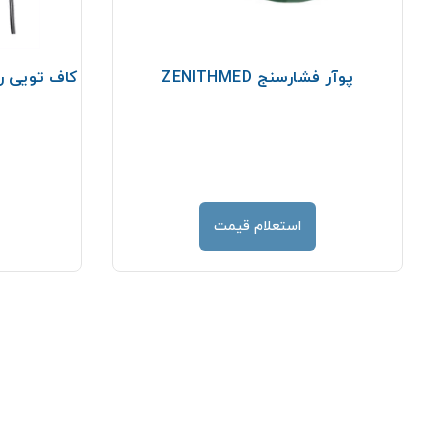
ل
پوآر فشارسنج ZENITHMED
کاف تویی ر
استعلام قیمت