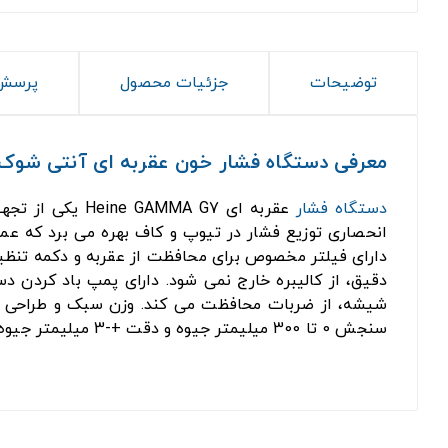
توضیحات
جزئیات محصول
پرسش 
معرفی دستگاه فشار خون عقربه ای آنتی شوک هاین G7
دستگاه فشار
عقربه ای Heine GAMMA G7 یکی از تجهیزات تخصصی پزشکی است که برای اندازه گیری دقیق فشار خون مورد استفاده قرار می گیرد. این
انحصاری توزیع فشار در تیوپ و کاف بهره می برد که ع
دارای فیلتر مخصوص برای محافظت از عقربه و دکمه تنظی
دقیق، از کالیبره خارج نمی شود. دارای پمپ باد کردن 
شیشه، از ضربات محافظت می کند. وزن سبک و طراحی ارگ
سنجش 0 تا 300 میلیمتر جیوه و دقت +-3 میلیمتر جیوه را ارائه می دهد.