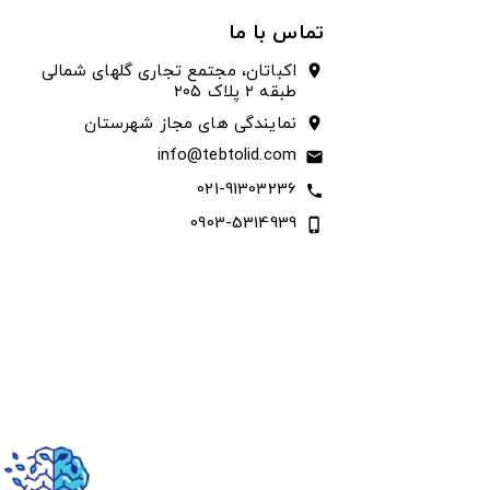
تماس با ما
اکباتان، مجتمع تجاری گلهای شمالی
location_on
طبقه ۲ پلاک ۲۰۵
نمایندگی های مجاز شهرستان
location_on
info@tebtolid.com
email
021-91303236
call
0903-5314939
phone_iphone