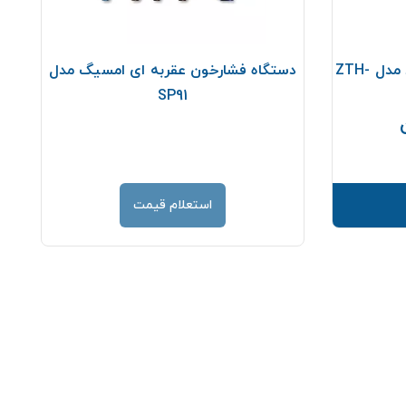
فشارسنج دیواری گرد زنیت مد مدل ZTH-
دستگاه فشارخون عقربه ای امسیگ مدل
SP91
قیمت
استعلام قیمت