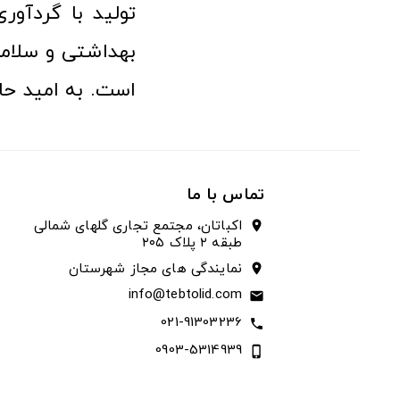
تولید با گردآو
بهداشتی و سلامت
است. به امید حا
تماس با ما
اکباتان، مجتمع تجاری گلهای شمالی
location_on
طبقه ۲ پلاک ۲۰۵
نمایندگی های مجاز شهرستان
location_on
info@tebtolid.com
email
021-91303236
call
0903-5314939
phone_iphone