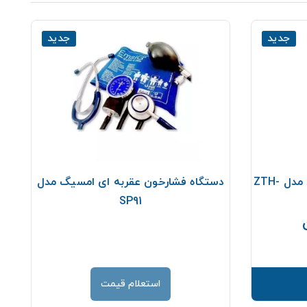
جدید
جدید
فشارسنج دیواری گرد زنیت مد مدل ZTH-
دستگاه فشارخون عقربه ای امسیگ مدل
SP91
قیمت
استعلام قیمت