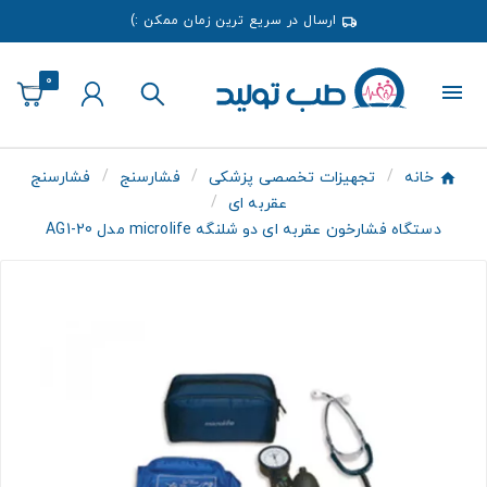
ارسال در سریع ترین زمان ممکن :)
0
خانه
تجهیزات تخصصی پزشکی
فشارسنج
فشارسنج
عقربه ای
دستگاه فشارخون عقربه ای دو شلنگه microlife مدل AG1-20