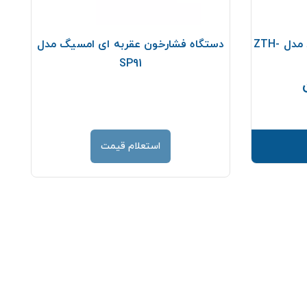
فشارسنج دیواری گرد زنیت مد مدل ZTH-
دستگاه فشارخون عقربه ای امسیگ مدل
SP91
قیمت
استعلام قیمت