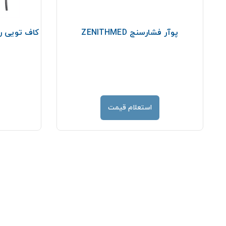
ل
پوآر فشارسنج ZENITHMED
کاف تویی ر
استعلام قیمت