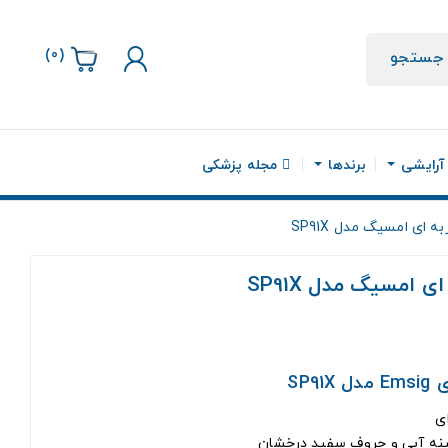
)
0
(
جستجو
 آرایشی
برندها
مجله پزشکی
ای امسیگ مدل SP91X
 امسیگ مدل SP91X
SP9
ی
ینه آبی و حروف سفید درخشان