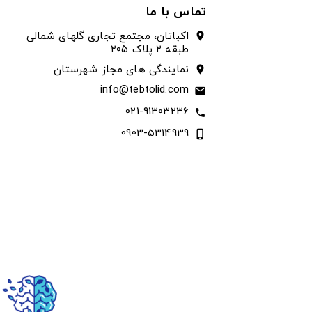
تماس با ما
اکباتان، مجتمع تجاری گلهای شمالی
location_on
طبقه ۲ پلاک ۲۰۵
نمایندگی های مجاز شهرستان
location_on
info@tebtolid.com
email
021-91303236
call
0903-5314939
phone_iphone