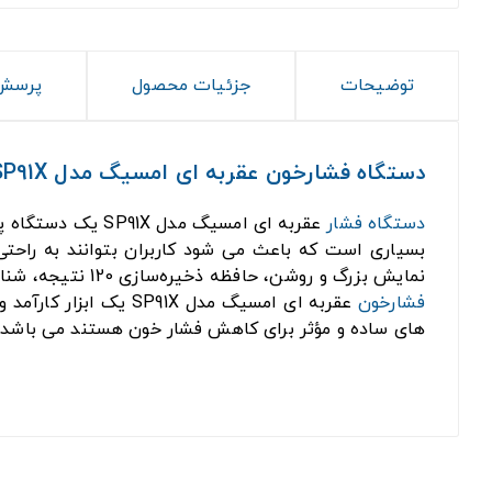
توضیحات
جزئیات محصول
پرسش 
دستگاه فشارخون عقربه ای امسیگ مدل SP91X
دستگاه فشار
عقربه ای امسیگ مدل SP91X یک دستگاه پیشرفته و با کیفیت از
بسیاری است که باعث می شود کاربران بتوانند به راحتی 
نمایش بزرگ و روشن، حافظه ذخیره‌سازی 120 نتیجه، شناسایی ضربان نامنظم قلب، سیستم تشخیص تورم بالون، سیستم خاموش شدن خودکار، و طراحی سبک و قابل حمل.
فشارخون
عقربه ای امسیگ مدل 
های ساده و مؤثر برای کاهش فشار خون هستند می باشد.