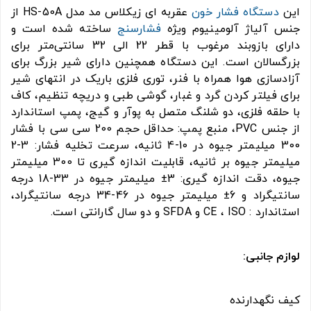
این
دستگاه فشار خون
عقربه ای زیکلاس مد مدل HS-50A از
جنس آلیاژ آلومینیوم ویژه
فشارسنج
ساخته شده است و
دارای بازوبند مرغوب با قطر 22 الی 32 سانتی‌متر برای
بزرگسالان است. این دستگاه همچنین دارای شیر بزرگ برای
آزادسازی هوا همراه با فنر، توری فلزی باریک در انتهای شیر
برای فیلتر کردن گرد و غبار، گوشی طبی و دریچه تنظیم، کاف
با حلقه فلزی، دو شلنگ متصل به پوآر و گیج، پمپ استاندارد
از جنس PVC، منبع پمپ: حداقل حجم 200 سی سی با فشار
300 میلیمتر جیوه در 10-4 ثانیه، سرعت تخلیه فشار: 3-2
میلیمتر جیوه بر ثانیه، قابلیت اندازه گیری تا 300 میلیمتر
جیوه، دقت اندازه گیری: 3± میلیمتر جیوه در 33-18 درجه
سانتیگراد و 6± میلیمتر جیوه در 46-34 درجه سانتیگراد،
استاندارد : CE ، ISO و SFDA و دو سال گارانتی است.
لوازم جانبی:
کیف نگهدارنده