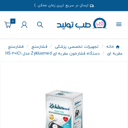
ارسال در سریع ترین زمان ممکن :)
0
خانه
تجهیزات تخصصی پزشکی
فشارسنج
فشارسنج
عقربه ای
دستگاه فشارخون عقربه ای Zyklusmed مدل HS-201C1