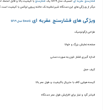
فشارسنج عقربه ای
امسیگ مدل SF19 یک
فشارسنج
با کیفیت بالا و قابل اعتماد 
دیگر از ویژگی های این دستگاه شیرتخلیه تک حالته پیچی لوکس با کیفیت است که
ویژگی های فشارسنج عقربه ای
EmsiG
مدل SF19
طراحی ارگونومیک
صفحه نمایش بزرگ و خوانا
اندازه گیری فشار خون به صورت دستی
کیف حمل
کیسه هوایی کاف با متریال باکیفیت و طول عمر بالا
فیلتر گرد و غبار برای افزایش طول عمر دستگاه