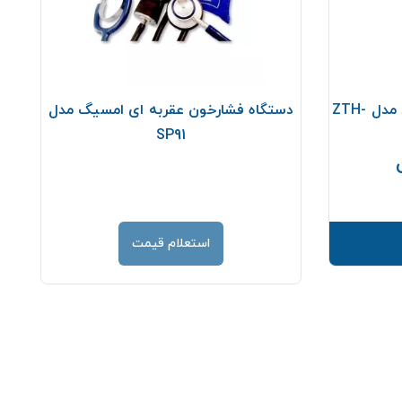
فشارسنج دیواری گرد زنیت مد مدل ZTH-
دستگاه فشارخون عقربه ای امسیگ مدل
SP91
قیمت
استعلام قیمت