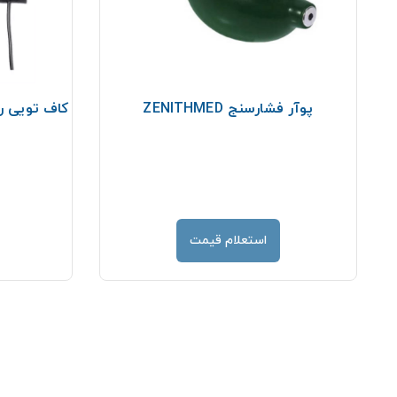
ل
پوآر فشارسنج ZENITHMED
کاف تویی ر
استعلام قیمت