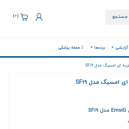
)
0
(
جستجو
 آرایشی
برندها
مجله پزشکی
ه ای امسیگ مدل SF19
 امسیگ مدل SF19
S