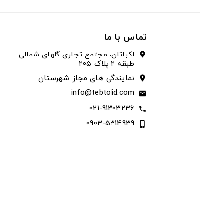
تماس با ما
اکباتان، مجتمع تجاری گلهای شمالی
location_on
طبقه ۲ پلاک ۲۰۵
نمایندگی های مجاز شهرستان
location_on
info@tebtolid.com
email
021-91303236
call
0903-5314939
phone_iphone