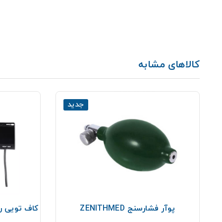
کالاهای مشابه
جدید
ل
پوآر فشارسنج ZENITHMED
کاف تویی ر