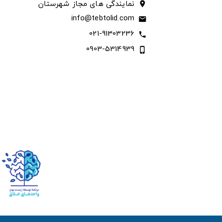
نمایندگی های مجاز شهرستان
location_on
info@tebtolid.com
email
021-91303236
call
0903-5314939
phone_iphone