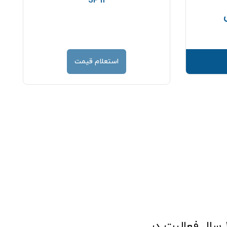
SP91
قیمت
استعلام قیمت
فروشگاه آنلاین تجهیزات پزشکی طب تولید با افتخار نزدیک به ۱۰ سال فعالیت در