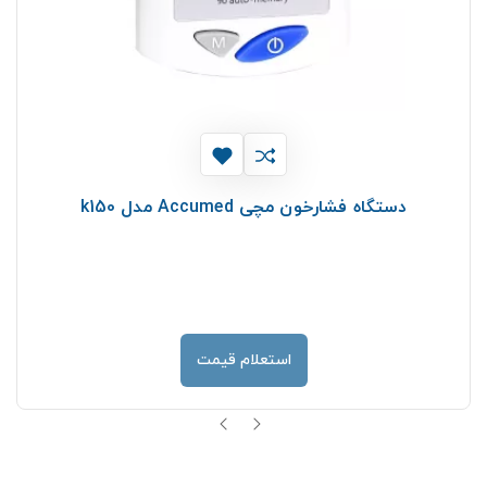
دستگاه فشارخون مچی Accumed مدل k150
استعلام قیمت