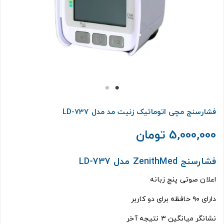
فشارسنج مچی اتوماتیک زنیت مد مدل LD-737
5,000,000 تومان
فشارسنج ZenithMed مدل LD-737
اعلان صوتی پنج زبانه
دارای ۹۰ حافظه برای دو کاربر
نشانگر میانگین ۳ نتیجه آخر