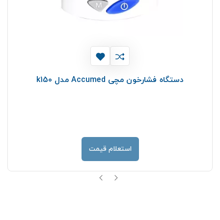
دستگاه فشارخون مچی Accumed مدل k150
استعلام قیمت