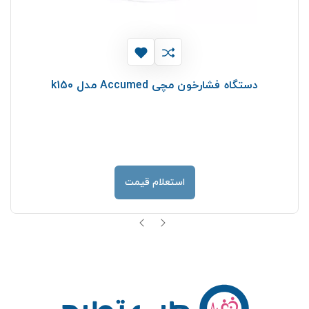
دستگاه فشارخون مچی Accumed مدل k150
استعلام قیمت