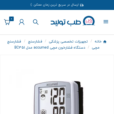
ارسال در سریع ترین زمان ممکن :)
0
خانه
تجهیزات تخصصی پزشکی
فشارسنج
فشارسنج
مچی
دستگاه فشارخون مچی accumed مدل BC351