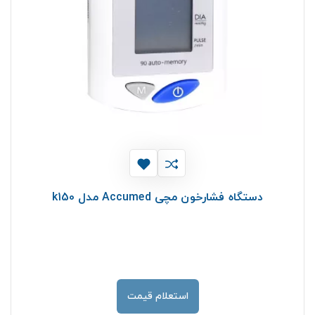
دستگاه فشارخون مچی Accumed مدل k150
استعلام قیمت