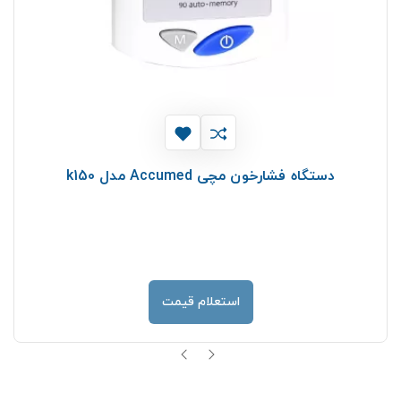
دستگاه فشارخون مچی Accumed مدل k150
استعلام قیمت