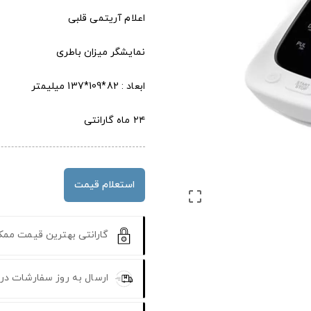
اعلام آریتمی قلبی
نمایشگر میزان باطری
ابعاد : 82*109*137 میلیمتر
۲۴ ماه گارانتی
استعلام قیمت

گارانتی بهترین قیمت مم
ارسال به روز سفارشات در