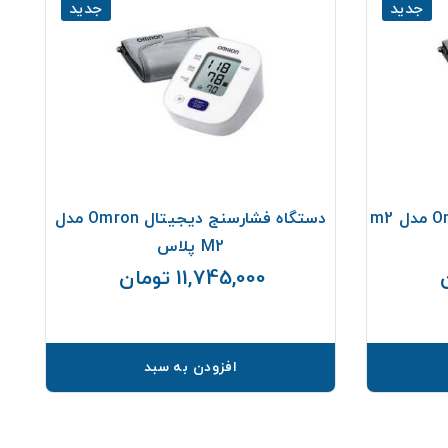
جدید
جدید
دستگاه فشارخون بازویی Omron مدل m2
دستگاه فشارسنج دیجیتال Omron مدل
M2 پلاس
11,745,000 تومان
قیمت
قیمت
افزودن به سبد