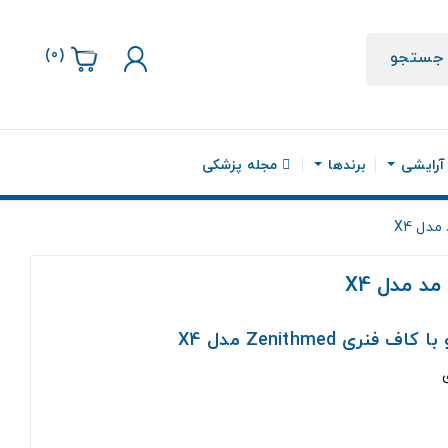
)
0
(
جستجو
 آرایشی
برندها
مجله پزشکی
دل X4
د مدل X4
 Zenithmed مدل X4