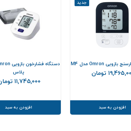
جدید
ازویی Omron مدل M4
پلاس
19,465, تومان
قیمت
11,745,000 تومان
افزودن به سبد
افزودن به سبد