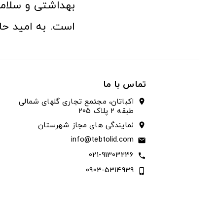
بهداشتی و سلامت
است. به امید حا
تماس با ما
اکباتان، مجتمع تجاری گلهای شمالی
location_on
طبقه ۲ پلاک ۲۰۵
نمایندگی های مجاز شهرستان
location_on
info@tebtolid.com
email
021-91303236
call
0903-5314939
phone_iphone