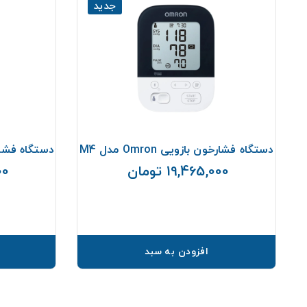
جدید
دل
دستگاه فشارخون بازویی Omron مدل M4
دستگاه فشارسنج ب
19,465,000 تومان
000
قیمت
افزودن به سبد