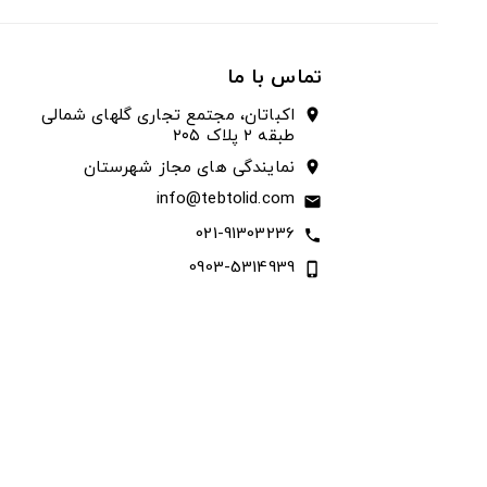
تماس با ما
اکباتان، مجتمع تجاری گلهای شمالی
location_on
طبقه ۲ پلاک ۲۰۵
نمایندگی های مجاز شهرستان
location_on
info@tebtolid.com
email
021-91303236
call
0903-5314939
phone_iphone