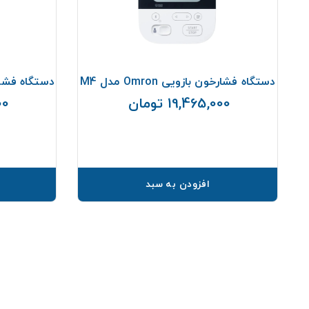
دل
دستگاه فشارخون بازویی Omron مدل M4
دستگاه فشارسنج ب
19,465,000 تومان
000
قیمت
افزودن به سبد