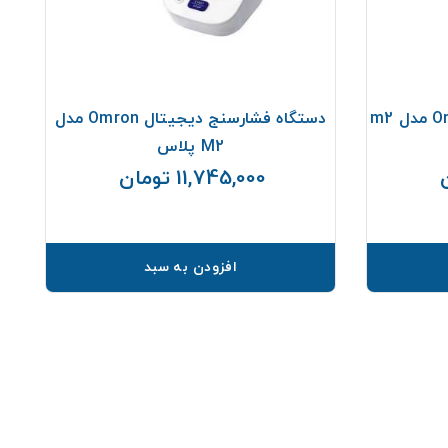
دستگاه فشارخون بازویی Omron مدل m2
دستگاه فشارسنج دیجیتال Omron مدل
M2 پلاس
11,745,000 تومان
قیمت
قیمت
افزودن به سبد