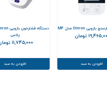
ازویی Omron مدل M4
پلاس
19,465, تومان
قیمت
11,745,000 تومان
افزودن به سبد
افزودن به سبد