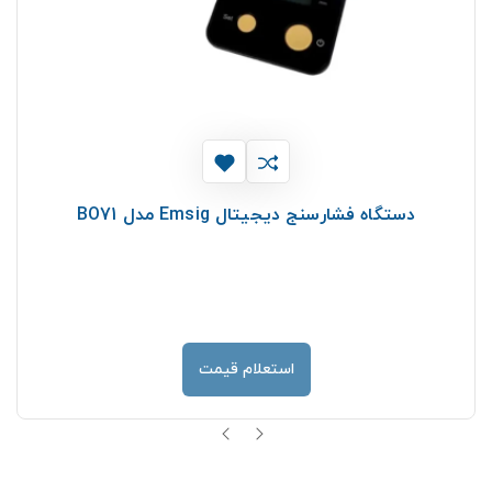
دستگاه فشارسنج دیجیتال Emsig مدل BO71
استعلام قیمت