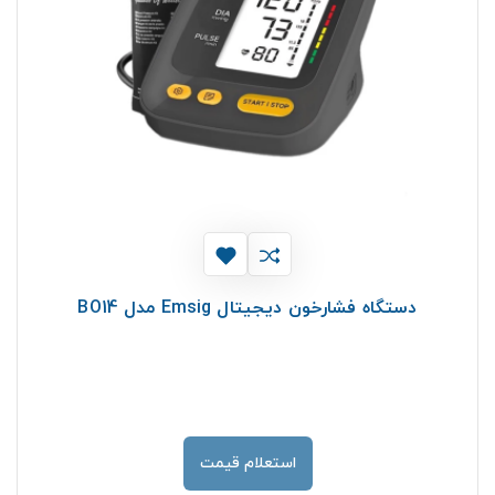
دستگاه فشارخون دیجیتال Emsig مدل BO14
استعلام قیمت