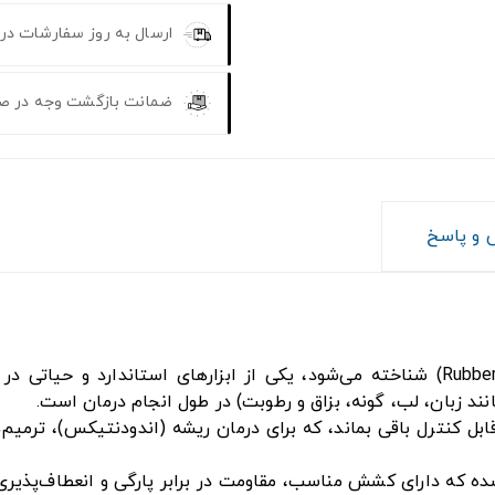
ارسال به روز سفارشات در
ضمانت بازگشت وجه در ص
و پاسخ
شان دندانپزشکی سوپا که با نام رایج‌تر "رابردم" (Rubber Dam) شناخته می‌شود، یکی ا
نند زبان، لب، گونه، بزاق و رطوبت) در طول انجام درمان است.
ل کنترل باقی بماند، که برای درمان ریشه (اندودنتیکس)، ترمیم‌ه
ده که دارای کشش مناسب، مقاومت در برابر پارگی و انعطاف‌پذیری