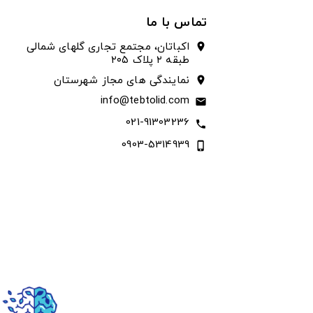
تماس با ما
اکباتان، مجتمع تجاری گلهای شمالی
location_on
طبقه ۲ پلاک ۲۰۵
نمایندگی های مجاز شهرستان
location_on
info@tebtolid.com
email
021-91303236
call
0903-5314939
phone_iphone