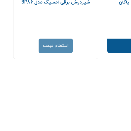
پاکان
شیردوش برقی امسیگ مدل BP86
قیمت
استعلام قیمت