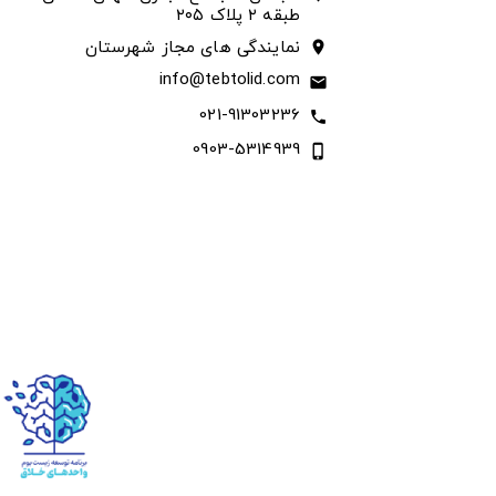
طبقه ۲ پلاک ۲۰۵
نمایندگی های مجاز شهرستان
location_on
info@tebtolid.com
email
021-91303236
call
0903-5314939
phone_iphone