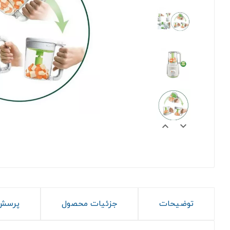


توضیحات
جزئیات محصول
پرسش 