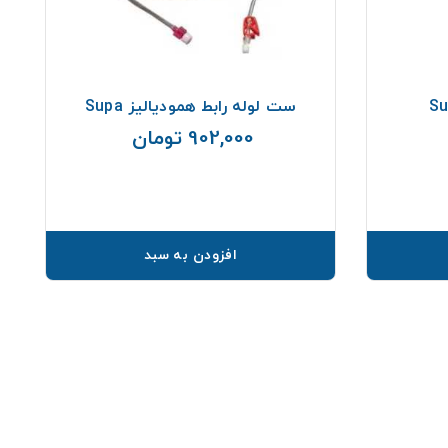
ست لوله رابط همودیالیز Supa
902,000 تومان
قیمت
قیمت
افزودن به سبد