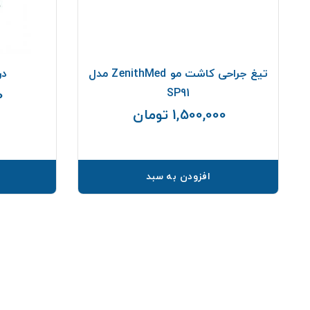
تیغ جراحی کاشت مو ZenithMed مدل
در
SP91
0
1,500,000 تومان
قیمت
افزودن به سبد