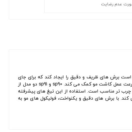
ورت عدم رضایت
یغ قادر است برش های ظریف و دقیق را ایجاد کند که برای جای
گیری مناسب فولیکول های مو بسیار مهم است. برش های یکسان و هم اندازه، احتمال خونریزی را کاهش می دهد و به سرعت عمل کاشت مو کمک می کند. sp90 و sp91 دو مدل از
 طراحی شده اند. sp90 برای پوست نرم تر و sp91 برای پوست سفت‌تر و چرب تر مناسب است. استفاده از این تیغ های پیشرفته
کند. با برش های دقیق و یکنواخت، فولیکول های مو به