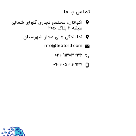
تماس با ما
اکباتان، مجتمع تجاری گلهای شمالی
location_on
طبقه ۲ پلاک ۲۰۵
نمایندگی های مجاز شهرستان
location_on
info@tebtolid.com
email
021-91303236
call
0903-5314939
phone_iphone