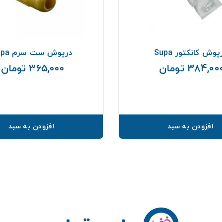
پوش کانکتور Supa
درپوش ست سرم Supa
384,00 تومان
365,000 تومان
قیمت
افزودن به سبد
افزودن به سبد