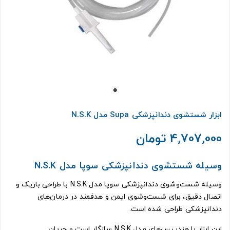
ابزار شستشوی دندانپزشکی Supa مدل N.S.K
4,707,000 تومان
وسیله شستشوی دندانپزشکی سوپا مدل N.S.K
وسیله شست‌وشوی دندانپزشکی سوپا مدل N.S.K با طراحی باریک و
اتصال دقیق، برای شست‌وشوی ایمن و هدفمند در درمان‌های
دندانپزشکی طراحی شده است.
این ابزار با هندپیس‌های مدل N.S.K سازگار است و جریان