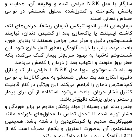
سازگار با مدل N.S.K طراحی شده و وظیفه آن، هدایت و
پاشش یکنواخت و کنترل‌شده محلول شستشو در نواحی
حساس دهانی است.
درمان‌هایی نظیر اندودنتیکس (درمان ریشه)، جراحی‌های لثه،
کاشت ایمپلنت یا پاک‌سازی بعد از کشیدن دندان، نیازمند
شست‌وشوی دقیق و موثر محل جراحی هستند تا بقایای خون،
بافت مرده، پالپ یا ذرات آلودگی به‌طور کامل خارج شود. این
شست‌وشو نه‌تنها به بهبود سریع‌تر بیمار کمک می‌کند، بلکه
خطر بروز عفونت و التهاب بعد از درمان را کاهش می‌دهد.
وسیله شست‌وشوی سوپا مدل N.S.K با طراحی باریک و نازل
دقیق، امکان هدایت محلول شستشو به عمق کانال‌ها یا نواحی
کم‌دسترس دهان را فراهم می‌کند. این ویژگی در کنار قابلیت
کنترل فشار جریان، باعث می‌شود استفاده از آن برای بیمار
راحت‌تر و برای پزشک دقیق‌تر باشد.
جنس بدنه این وسیله از مواد پزشکی مقاوم در برابر خوردگی و
فشار تهیه شده تا تحمل تماس با محلول‌های خورنده مانند
هیپوکلریت سدیم یا کلرهگزیدین را داشته باشد. همچنین
بسته‌بندی آن به‌صورت استریل و یک‌بار مصرف است که از
انتقال آلودگی بین بیماران جلوگیری می‌کند.