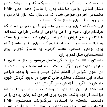
در دست جای می‌گیرد و با وزنی سبک، کاربر می‌تواند بدون
فشار اضافی نواحی مختلف بدن را ماساژ دهد. مدل HM10
مخصوص افرادی طراحی شده که به‌دنبال یک ابزار کاربردی و
مقرون‌به‌صرفه برای ماساژ خانگی هستند.
این دستگاه دارای چند سری ماساژور قابل تعویض است که
هرکدام برای ناحیه‌ای خاص یا نوعی از ماساژ طراحی شده‌اند.
با تنظیم سطح لرزش یا ضربه، می‌توان شدت ماساژ را بسته
به نیاز و حساسیت عضله تنظیم کرد؛ برای مثال، ماساژ آرام
برای نواحی حساس مانند گردن، یا ماساژ قوی‌تر برای
قسمت‌هایی مثل کمر یا ران.
ماساژور HM10 به برق خانگی متصل می‌شود و نیاز به باتری یا
شارژر ندارد؛ این ویژگی باعث شده استفاده طولانی‌مدت از
آن بدون نگرانی از اتمام شارژ میسر باشد. با وجود طراحی
ساده، این دستگاه عملکرد قابل توجهی در بهبود گردش خون،
کاهش خستگی و افزایش حس آرامش دارد.
استفاده از این ماساژور می‌تواند بخشی از برنامه روزانه
مراقبت از خود باشد، به‌ویژه برای افرادی که زمان زیادی را در
وضعیت نشسته یا ایستاده می‌گذرانند. همچنین، HM10
انتخاب مناسبی برای هدیه‌دادن به سالمندان یا افرادی است