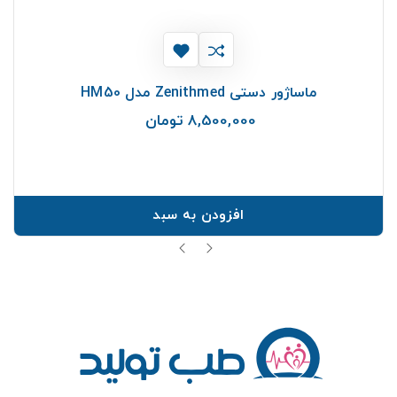
ماساژور دستی Zenithmed مدل HM50
8,500,000 تومان
قیمت
افزودن به سبد