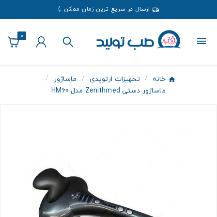
ارسال در سریع ترین زمان ممکن :)
0
خانه
تجهیزات ارتوپدی
ماساژور
ماساژور دستی Zenithmed مدل HM60