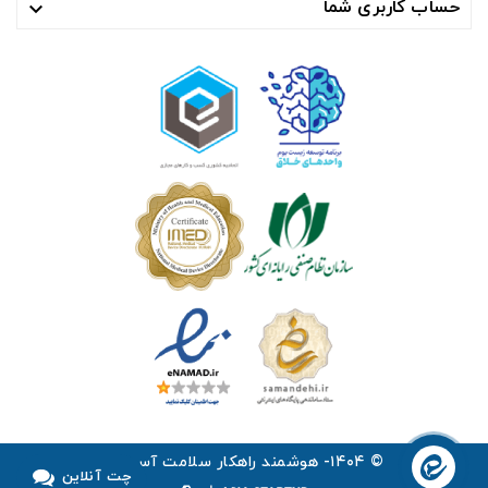
حساب کاربری شما

© ۱۴۰۴- هوشمند راهکار سلامت آسیا ™
چت آنلاین