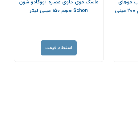
ب موهای
ماسک موی حاوی عصاره آووکادو شون
معمولی لافارر LaFarrerr حجم 200 میلی
Schon حجم 150 میلی لیتر
استعلام قیمت