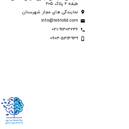
طبقه ۲ پلاک ۲۰۵
نمایندگی های مجاز شهرستان
location_on
info@tebtolid.com
email
021-91303236
call
0903-5314939
phone_iphone