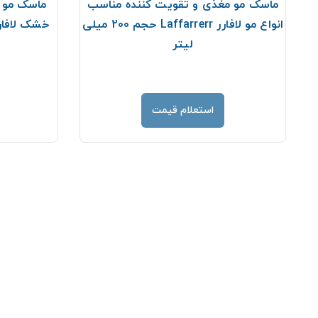
ماسک مو مغذی و تقویت کننده مناسب
ماسک مو 
انواع مو لافارر Laffarrerr حجم 200 میلی
لیتر
استعلام قیمت