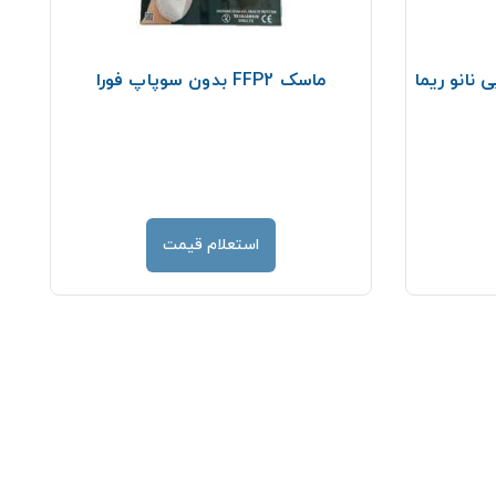
ماسک FFP2 بدون سوپاپ فورا
استعلام قیمت