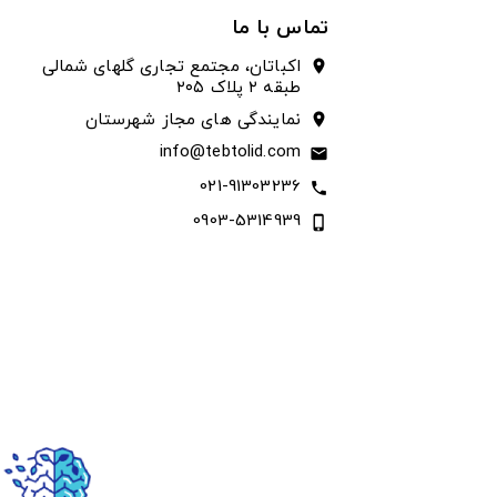
تماس با ما
اکباتان، مجتمع تجاری گلهای شمالی
location_on
طبقه ۲ پلاک ۲۰۵
نمایندگی های مجاز شهرستان
location_on
info@tebtolid.com
email
021-91303236
call
0903-5314939
phone_iphone