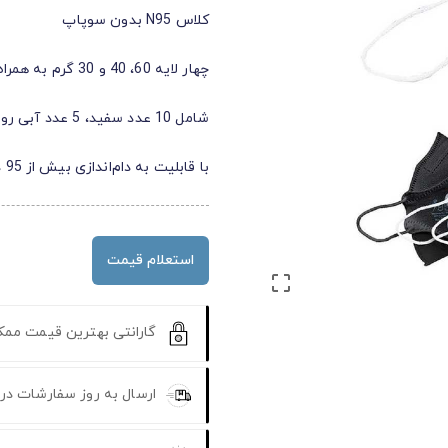
کلاس N95 بدون سوپاپ
چهار لایه 60، 40 و 30 گرم به همراه 1 لایه نانوالیاف
شامل 10 عدد سفید، 5 عدد آبی روشن، 5 عدد طوسی و 5 عدد مشکی
با قابلیت به دام‌اندازی بیش از 95 درصد ذرات 0.3 میکرون
استعلام قیمت

گارانتی بهترین قیمت مم
ارسال به روز سفارشات در