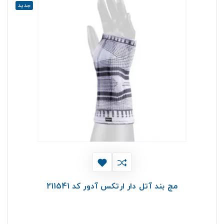
جدید
مچ بند آتل دار ارتکس آدور کد 211541