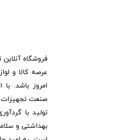
امروز باشد. با 
صنعت تجهیزات پ
تولید با گردآو
بهداشتی و سلامت
است. به امید حا