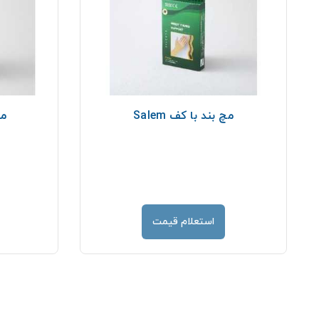
مچ بند با كف Salem
مچ
استعلام قیمت