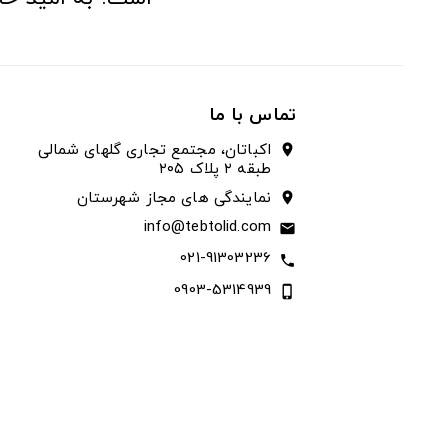
تماس با ما
اکباتان، مجتمع تجاری گلهای شمالی
location_on
طبقه ۲ پلاک ۲۰۵
نمایندگی های مجاز شهرستان
location_on
info@tebtolid.com
email
021-91303236
call
0903-5314939
phone_iphone