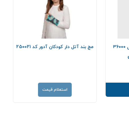
مچ بند آتل دار کودکان آدور کد 250021
قیمت
استعلام قیمت