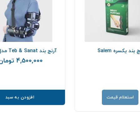
 بند يكسره Salem
آرنج بند Teb & Sanat مدل ۳۶۰۰۰
4,500,000 تومان
استعلام قیمت
افزودن به سبد