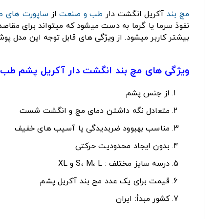
مچ بند
آکریل انگشت دار
طب و صنعت
از
ساپورت های ط
نفوذ سرما یا گرما به دست میشود که میتواند برای مقاص
بیشتر کاربر میشود. از ویژگی های قابل توجه این مدل پ
ویژگی های مچ بند انگشت دار آکریل پشم طب
از جنس پشم
متعادل نگه داشتن دمای مچ و انگشت شست
مناسب بهبوود ضربدیدگی یا آسیب های خفیف
بدون ایجاد محدودیت حرکتی
درسه سایز مختلف : S، M، L و XL
قیمت برای یک عدد مج بند آکریل پشم
کشور مبدأ: ایران