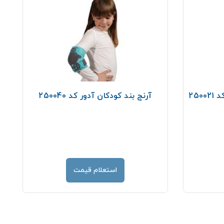
250
آرنج بند کودکان آدور کد 250040
مچ
استعلام قیمت