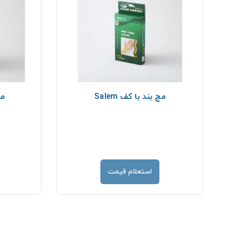
مچ بند با كف Salem
مچ
استعلام قیمت