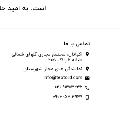
است. به امید حا
تماس با ما
اکباتان، مجتمع تجاری گلهای شمالی
location_on
طبقه ۲ پلاک ۲۰۵
نمایندگی های مجاز شهرستان
location_on
info@tebtolid.com
email
021-91303236
call
0903-5314939
phone_iphone