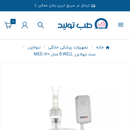
ارسال در سریع ترین زمان ممکن :)
0
خانه
تجهیزات پزشکی خانگی
نبولایزر
ست نبولایزر B.WELL مدل 120-MED