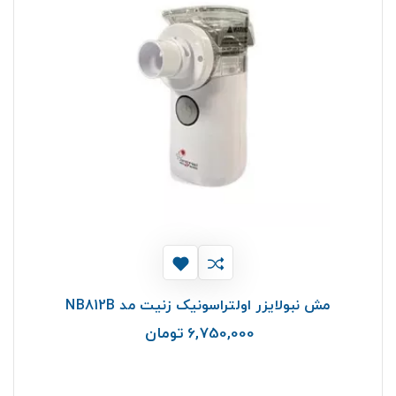
مش نبولایزر اولتراسونیک زنیت مد NB812B
6,750,000 تومان
قیمت