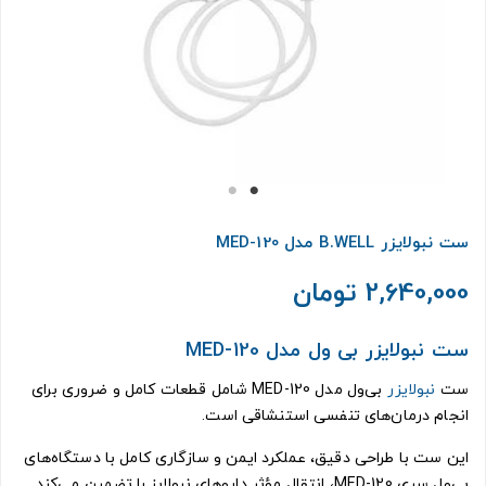
ست نبولایزر B.WELL مدل 120-MED
2,640,000 تومان
ست نبولایزر بی ول مدل 120-MED
ست
نبولایزر
بی‌ول مدل 120-MED شامل قطعات کامل و ضروری برای
انجام درمان‌های تنفسی استنشاقی است.
این ست با طراحی دقیق، عملکرد ایمن و سازگاری کامل با دستگاه‌های
بی‌ول سری 120-MED، انتقال مؤثر داروهای نبولایز را تضمین می‌کند.