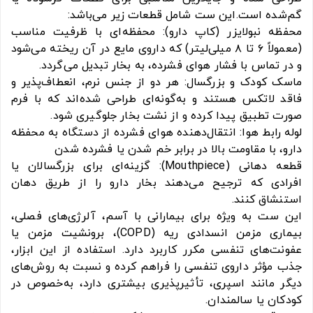
گم‌شده است.این ست شامل قطعات زیر می‌باشد:
محفظه نبولایزر (کاپ دارو): محفظه‌ای با ظرفیت مناسب
(معمولاً ۶ تا ۸ میلی‌لیتر) که داروی مایع در آن ریخته می‌شود
و در تماس با فشار هوای فشرده، به بخار تبدیل می‌گردد.
ماسک کودک و بزرگسال: هر دو از جنس نرم، انعطاف‌پذیر و
فاقد لاتکس هستند و به‌گونه‌ای طراحی شده‌اند که با فرم
صورت تطبیق پیدا کرده و از نشت بخار جلوگیری شود.
لوله رابط هوا: انتقال‌دهنده هوای فشرده از دستگاه به محفظه
دارو، با مقاومت بالا در برابر خم شدن یا فشرده شدن
قطعه دهانی (Mouthpiece): گزینه‌ای برای بزرگسالان یا
افرادی که ترجیح می‌دهند بخار دارو را از طریق دهان
استنشاق کنند.
این ست به ویژه برای بیمارانی با آسم، آلرژی‌های فصلی،
بیماری مزمن انسدادی ریه (COPD)، برونشیت مزمن یا
عفونت‌های تنفسی مکرر کاربرد دارد. استفاده از این ابزار،
جذب مؤثر داروی تنفسی را فراهم کرده و نسبت به روش‌های
دیگر مانند اسپری، تأثیرپذیری بیشتری دارد، به‌خصوص در
کودکان یا سالمندان.