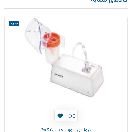
کالاهای مشابه
جدید
نبولایزر یوول مدل 405A