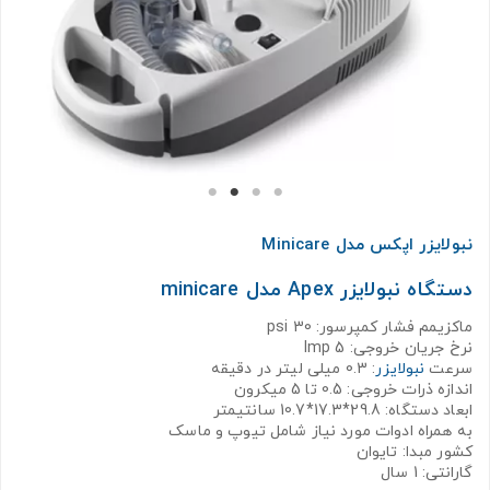
نبولایزر اپکس مدل Minicare
دستگاه نبولایزر Apex مدل minicare
ماکزیمم فشار کمپرسور: 30 psi
نرخ جریان خروجی: 5 lmp
سرعت
نبولایزر
: 0.3 میلی لیتر در دقیقه
اندازه ذرات خروجی: 0.5 تا 5 میکرون
ابعاد دستگاه: 29.8*17.3*10.7 سانتیمتر
به همراه ادوات مورد نیاز شامل تیوپ و ماسک
کشور مبدا: تایوان
گارانتی: 1 سال