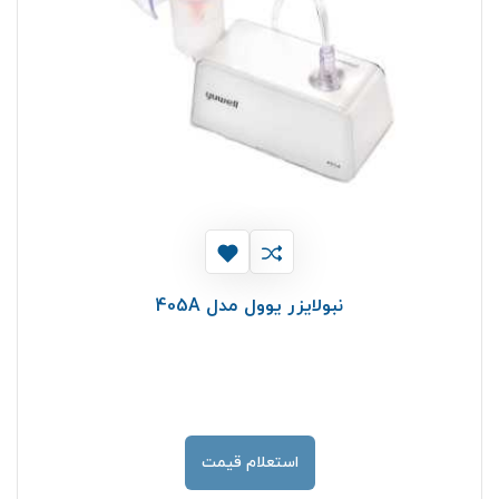
نبولایزر یوول مدل 405A
استعلام قیمت