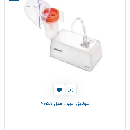
نبولایزر یوول مدل 405A