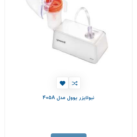
نبولایزر یوول مدل 405A