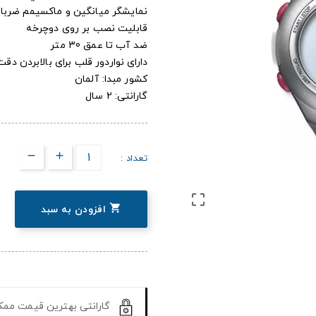
نمايشگر ميانگين و ماکسيمم ضربا
قابلیت نصب بر روی دوچرخه
ضد آب تا عمق 30 متر
دارای نواردور قلب برای بالابردن 
کشور مبدا: آلمان
گارانتی: 2 سال
تعداد :


افزودن به سبد
گارانتی بهترین قیمت مم