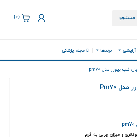
)
0
(
جستجو
 آرایشی
برندها
مجله پزشکی
 قلب بیورر مدل pm70
دل Pm70
p
کالري و ميزان چربي به گرم