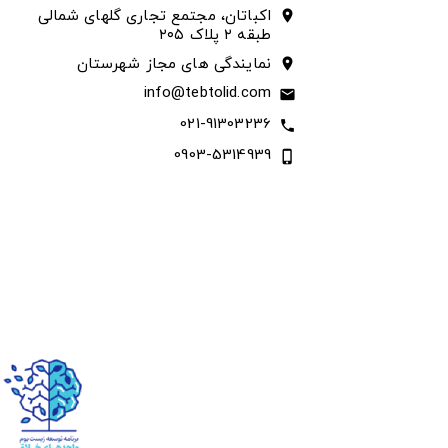
اکباتان، مجتمع تجاری گلهای شمالی
location_on
طبقه ۲ پلاک ۲۰۵
نمایندگی های مجاز شهرستان
location_on
info@tebtolid.com
email
021-91303236
call
0903-5314939
phone_iphone