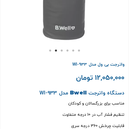
واترجت بی ول مدل WI-933
12,050,000 تومان
دستگاه واترجت
Bwell
مدل WI-933
مناسب برای بزرگسالان و کودکان
تنظیم فشار آب در 10 درجه متفاوت
قابلیت چرخش 360 درجه سری