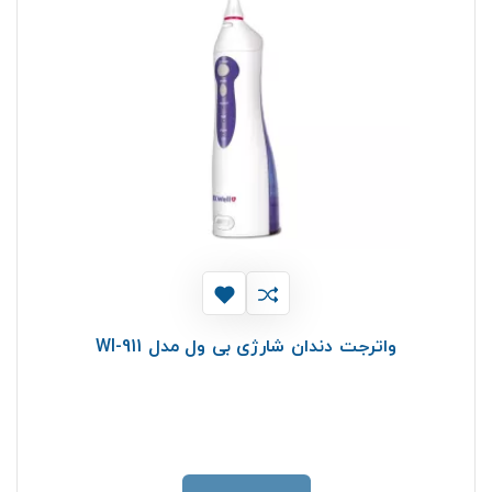
واترجت دندان شارژی بی ول مدل WI-911