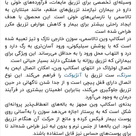
وسیله‌ای تخصصی برای تزریق مایعات، فرآورده‌های خونی یا
دارو در بیماران نیازمند تزریق‌های منظم، مانند مبتلایان به
تالاسمی یا نارسایی‌های خونی است. این محصول با هدف
ایجاد راحتی بیشتر برای بیمار و کاهش عوارض تزریق مکرر
طراحی شده است.
در اسکالپ وین تالاسمی، سوزن خارجی نازک و تیز تعبیه شده
است که با پوشش سیلیکونی، ورود آسان‌تری به رگ دارد و
درد و التهاب محل ورود را به حداقل می‌رساند. این ویژگی برای
بیمارانی که تزریق روزانه یا هفتگی دارند بسیار حیاتی است.
اتصال لوئرلاک در انتهای اسکالپ وین، امکان اتصال ایمن به
سرنگ
، ست تزریق یا
آنژیوکت
را فراهم می‌کند. این نوع
اتصال دارای قفل پیچی است و از جدا شدن ناگهانی در حین
تزریق جلوگیری می‌کند، بنابراین اطمینان بیشتری در فرآیند
درمان به وجود می‌آورد.
بدنه‌ی اسکالپ وین مجهز به باله‌های انعطاف‌پذیر پروانه‌ای
شکل است که به پرستار اجازه می‌دهد سوزن را به‌آسانی روی
پوست بیمار فیکس کرده و مانع از حرکت آن هنگام تزریق
شود. این باله‌ها از جنس نرم و بدون لبه تیز طراحی شده‌اند تا
برای پوست‌های حساس نیز قابل استفاده باشند.