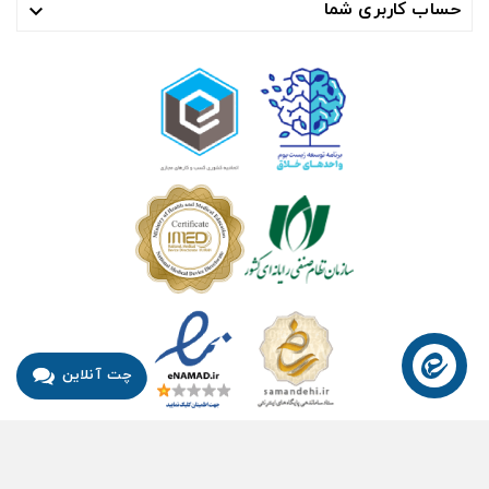
حساب کاربری شما

چت آنلاین
© ۱۴۰۴- هوشمند راهکار سلامت آسیا ™